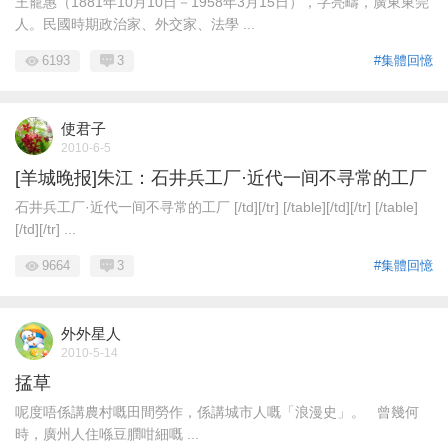
王寵惠（1881年10月10日－1958年3月15日），字亮疇，廣東東莞
人。民國時期政治家、外交家、法學 ...
6193
3
#集體回憶
使君子
2010-6-5
[羊城晚报]朱江：石井兵工厂·近代一间不寻常的工厂
石井兵工厂·近代一间不寻常的工厂 [/td][/tr] [/table][/td][/tr] [/table]
[/td][/tr] ...
9664
3
#集體回憶
外外星人
2010-5-14
掹草
呢度唔係講農村嘅田間勞作，係講城市人嘅「浪漫史」。 曾幾何
時，廣州人住喺豆膶咁細嘅 ...