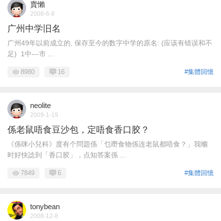
賣懶
2008-6-8
广州中学旧名
广州49年以前成立的, 保存至今的数字中学的原名: (应该有错误和不
足) 1中---市 ...
8980
16
#集體回憶
neolite
2009-1-19
係老鼠唔食豆沙包，定唔食香口胶？
《係咪小兒科》度有个問題係「乜嘢食物係连老鼠都唔食？」我嗰
时好快諗到「香口胶」，点知答案係 ...
7849
6
#集體回憶
tonybean
2008-12-8