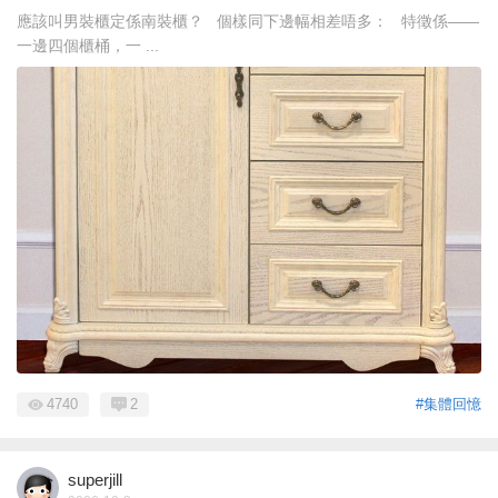
應該叫男裝櫃定係南裝櫃？ 個樣同下邊幅相差唔多： 特徵係——
一邊四個櫃桶，一 ...
4740
2
#集體回憶
superjill