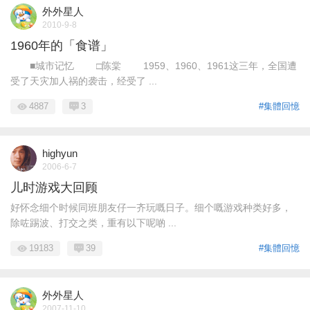
外外星人
2010-9-8
1960年的「食谱」
■城市记忆 □陈棠 1959、1960、1961这三年，全国遭
受了天灾加人祸的袭击，经受了 ...
4887
3
#集體回憶
highyun
2006-6-7
儿时游戏大回顾
好怀念细个时候同班朋友仔一齐玩嘅日子。细个嘅游戏种类好多，
除咗踢波、打交之类，重有以下呢啲 ...
19183
39
#集體回憶
外外星人
2007-11-10