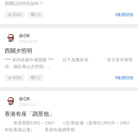
西關話的特色如何？
8362
13
#集體回憶
余OK
2008-10-11
西關夕照明
**** 本內容被作者隱藏 **** 以下為畫外音： 「老夫喜作黃昏
頌，滿目青山夕照明。」 ...
6094
13
#集體回憶
余OK
2008-10-2
香港有座「調景嶺」
香港舊聞1992～1997 □文/郭鈴春（新華社1992年～1997
年駐香港記者） 香港有座調景嶺 ...