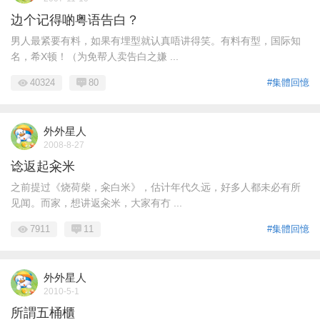
边个记得啲粤语告白？
男人最紧要有料，如果有埋型就认真唔讲得笑。有料有型，国际知
名，希X顿！（为免帮人卖告白之嫌 ...
40324
80
#集體回憶
外外星人
2008-8-27
谂返起籴米
之前提过《烧荷柴，籴白米》，估计年代久远，好多人都未必有所
见闻。而家，想讲返籴米，大家有冇 ...
7911
11
#集體回憶
外外星人
2010-5-1
所謂五桶櫃