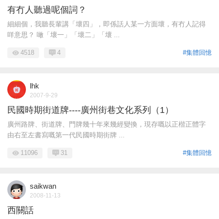
有冇人聽過呢個詞？
細細個，我聽長輩講「壞四」，即係話人某一方面壞，有冇人記得
咩意思？ 噉「壞一」「壞二」「壞 ...
4518
4
#集體回憶
lhk
2007-9-29
民國時期街道牌----廣州街巷文化系列（1）
廣州路牌、街道牌、門牌幾十年來幾經變換，現存嘅以正楷正體字
由右至左書寫嘅第一代民國時期街牌 ...
11096
31
#集體回憶
saikwan
2008-11-13
西關話