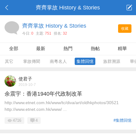
齊齊掌故 History & Stories
齊齊掌故 History & Stories
收藏
今日:
0
主題:
751
排名:
32
全部
最新
熱門
熱帖
精華
其它
掌故傳聞
南粵名人
集體回憶
族群溯源
華
使君子
2019-10-7
余震宇：香港1940年代政制改革
http://www.etnet.com.hk/www/tc/diva/art/oldhkphotos/30521
http://www.etnet.com.hk/www/ ...
4716
4
#集體回憶