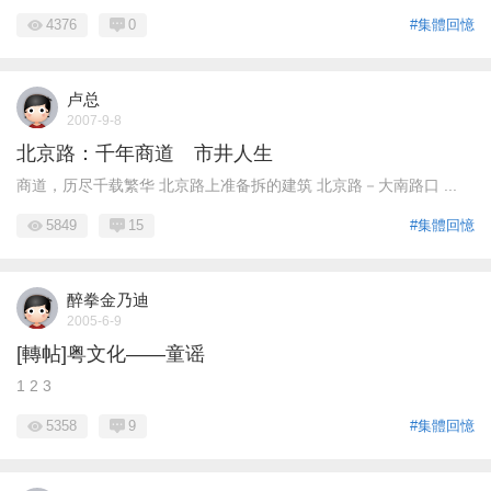
4376
0
#集體回憶
卢总
2007-9-8
北京路：千年商道 市井人生
商道，历尽千载繁华 北京路上准备拆的建筑 北京路－大南路口 ...
5849
15
#集體回憶
醉拳金乃迪
2005-6-9
[轉帖]粤文化——童谣
1 2 3
5358
9
#集體回憶