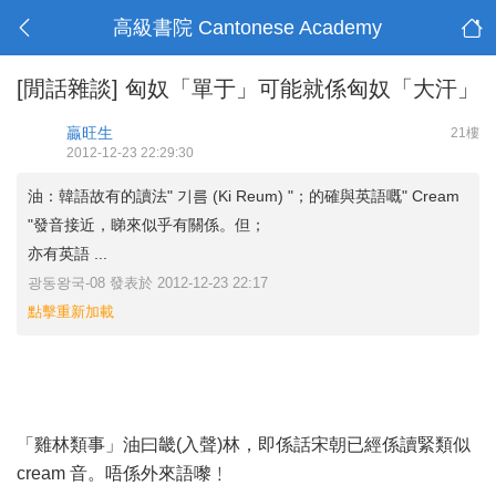
高級書院 Cantonese Academy
[閒話雜談]
匈奴「單于」可能就係匈奴「大汗」
贏旺生
21樓
2012-12-23 22:29:30
油：韓語故有的讀法" 기름 (Ki Reum) "；的確與英語嘅" Cream
"發音接近，睇來似乎有關係。但；
亦有英語 ...
광동왕국-08 發表於 2012-12-23 22:17
點擊重新加載
「雞林類事」油曰畿(入聲)林，即係話宋朝已經係讀緊類似
cream 音。唔係外來語嚟﹗