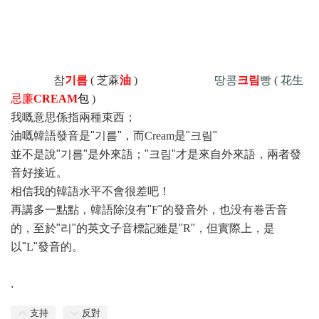
참
기름
( 芝蔴
油
)
땅콩
크림
빵
(
花生
忌廉
CREAM
包
)
我嘅意思係指兩種束西；
油嘅韓語發音是"기름"，而
Cream
是"크림"
並不是說"기름"是外來語；"크림"才是來自外來語，兩者發
音好接近。
相信我的韓語水平不會很差吧！
再講多一點點，韓語除沒有"
F
"的發音外，也没有巻舌音
的，至於"리"的英文子音標記雖是"
R
"，但實際上，是
以"
L
"發音的。
.
支持
反對