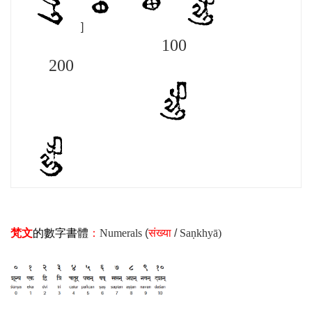
]
100
200
梵文
的數字書體
：
Numerals
(
संख्या
/
Saṇkhyā)