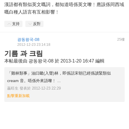
漢語都有類似英文嘅詞，都知道唔係英文嚟﹗應該係同西域
嘅白種人語言有互相影響﹗
支持
反對
광동왕국-08
25樓
2012-12-23 23:14:18
기름 과 크림
本帖最後由 광동왕국-08 於 2013-1-20 16:47 編輯
「雞林類事」油曰畿(入聲)林，即係話宋朝已經係讀緊類似
cream 音。唔係外來語嚟﹗ ...
贏旺生 發表於 2012-12-23 22:29
點擊重新加載