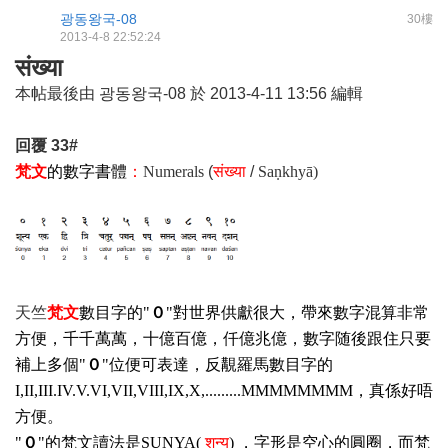
광동왕국-08
30樓
2013-4-8 22:52:24
संख्या
本帖最後由 광동왕국-08 於 2013-4-11 13:56 編輯
回覆
33#
梵文
的數字書體
：
Numerals
(
संख्या
/
Saṇkhyā)
天竺
梵文
數目字的"
０
"對世界供獻很大，帶來數字混算非常
方便，千千萬萬，十億百億，仟億兆億，數字随後跟住只要
補上多個"
０
"位便可表達，反覯羅馬數目字的
I,II,III.IV.V.VI,VII,VIII,IX,X,.........MMMMMMMM，真係好唔
方便。
"
０
"的梵文讀法是SUNYA(
शुन्य
)
，字形是空心的圓圈，而梵