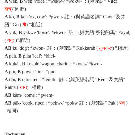
āc
A
wak
,
B
wek
'voice': *
wekw-
/ *
wokw-
：(與梵語"
V
(
वाच्
)"同源)
A
ko
,
B
keu
'ox, cow': *
gwou-
註：(與英語名詞"
Cow
"及梵
語"
Go
(
गो
) "相近)
A
yuk
,
B
yakwe
'horse': *
ekwos
註：(與梵語:祭祀的馬"
Yayuḥ
(
ययुः
)"相近)
AB
ku
'dog': *
kwon-
註：(與梵語"
Kukkaraḥ
(
कुक्करः
) "相近)
A
pält
,
B
pilta
'leaf': *
bhel-
A
kukäl
,
B
kokale
'wagon, chariot': *
kwel-
/ *
kwol-
A
por
,
B
puwar
'fire': *
pur-
A
rtär
,
B
ratre
'red': *
reudh-
註：(與英語名詞"
Red
"及梵語"
Rakta
(
रक्त
) "相近)
AB
käm-
'come': *
gwem-
AB
päk-
'cook, ripen': *
pekw-
/ *
pokw
註：(與梵語"
Pak
(
पच्
)
"相同)
Tocharian
,