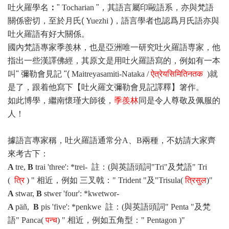
吐火羅學名
：
"
Tocharian
"，其語言屬印毆語系，亦與梵語
關係密切，至於月氏(
Yuezhi
)，語言學者也認爲月氏語亦與
吐火羅語有好大關係。
國內梵語專家季羨林，也是亞洲唯一研究吐火羅語専家，他
指出一些漢譯佛經，其原文是用吐火羅語寫的，例如有一本
叫" 彌勒會見記 "(
Maitreyasamiti-Nataka /
ऐत्रेयसिमितिनतक
)就
是了，跟着他寫下【吐火羅文彌勒會見記譯釋】箸作。
如此博學，繼南懷瑾大師後，
季羨林
同是令人尊敬及佩服的
人！
據語言專家稱，吐火羅語通常分
A、B
兩種，不妨請大家齊
來考古下：
A
tre
,
B
trai
'three': *
trei
- 註：(與英語頭詞"Tri"及梵語" Tri
(
त्रि
) " 相近，例如 三叉戟：" Trident "及"Trisula(
त्रिसुल
)"
A
stwar
,
B
stwer
'four': *
kwetwor
-
A
päñ
,
B
pis
'five': *
penkwe
註：(與英語頭詞" Penta "及梵
語" Panca(
पन्च
) " 相近，例如五角型：" Pentagon )"