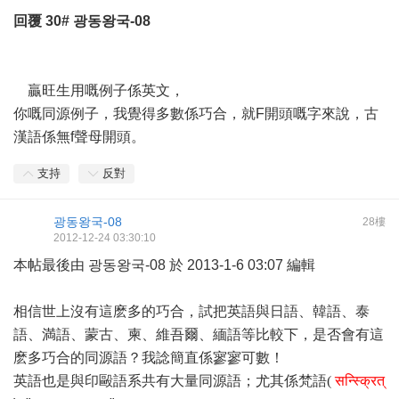
回覆
30#
광동왕국-08
贏旺生用嘅例子係英文，
你嘅同源例子，我覺得多數係巧合，就F開頭嘅字來說，古
漢語係無f聲母開頭。
支持
反對
광동왕국-08
28樓
2012-12-24 03:30:10
本帖最後由 광동왕국-08 於 2013-1-6 03:07 編輯
相信世上沒有這麽多的巧合，試把英語與日語、韓語、泰
語、満語、蒙古、柬、維吾爾、緬語等比較下，是否會有這
麽多巧合的同源語？我諗簡直係寥寥可數！
英語也是與印毆語系共有大量同源語；尤其係梵語
(
सन्स्क्रित्