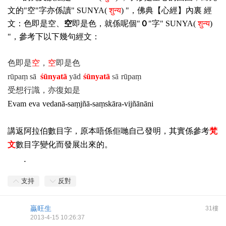
文的"空"字亦係讀" SUNYA(
शुन्य
) "，佛典【心經】內裏
經
文：色即是空、
空
即是色，就係呢個"
０
"字" SUNYA(
शुन्य
)
"，參考下以下幾句經文：
色即是
空
，
空
即是色
rūpaṃ sā
ś
ūnyatā
yā
d
ś
ūnyatā
sā
rūpaṃ
受想行識，亦復如是
E
vam
eva
vedanā-saṃjñā-saṃskāra-vijñānāni
講返阿拉伯數目字，原本唔係佢哋自己發明，其實係參考
梵
文
數目字變化而發展出來的。
.
支持
反對
贏旺生
31樓
2013-4-15 10:26:37