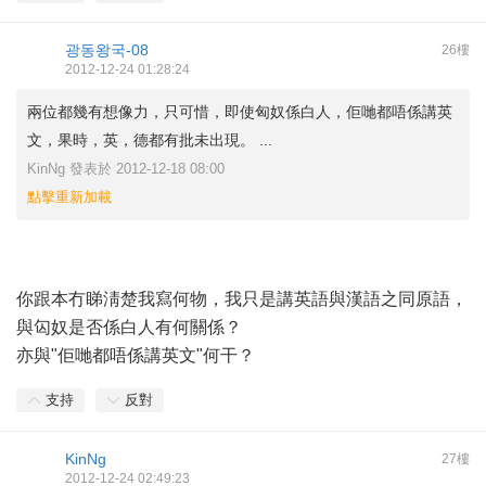
광동왕국-08
26樓
2012-12-24 01:28:24
兩位都幾有想像力，只可惜，即使匈奴係白人，佢哋都唔係講英
文，果時，英，德都有批未出現。 ...
KinNg 發表於 2012-12-18 08:00
點擊重新加載
你跟本冇睇淸楚我寫何物，我只是講英語與漢語之同原語，
與匃奴是否係白人有何關係？
亦與"佢哋都唔係講英文"何干？
支持
反對
KinNg
27樓
2012-12-24 02:49:23