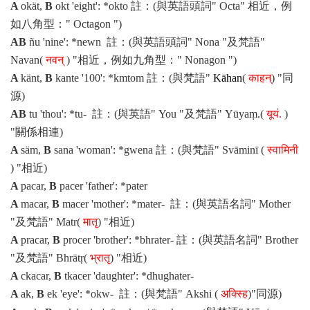
A
okät
,
B
okt
'eight': *
okto
註：(與英語頭詞" Octa" 相近，例
如八角型：" Octagon ")
AB
ñu
'nine': *
newn
註：(與英語頭詞" Nona "及梵語"
Navan(
नवन्
) "相近，例如九角型：" Nonagon ")
A
känt
,
B
kante
'100': *
kmtom
註：(與梵語"
K
āhan
(
काहन्
) "同
源)
AB
tu
'thou': *
tu
- 註：(與英語" You "及梵語" Yūyaṃ
.
(
यूयं.
)
"
關係相連)
A
säm
,
B
sana
'woman': *
gwena
註：(與梵語"
Svāminī
(
स्वामिनी
) "相近)
A
pacar
,
B
pacer
'father': *
pater
A
macar
,
B
macer
'mother': *
mater-
註：(與英語名詞" Mother
"及梵語" Matr(
मातृ
) "相近)
A
pracar
,
B
procer
'brother': *
bhrater-
註：(與英語名詞" Brother
"及梵語" Bhrātṛ(
भ्रातृ
) "相近)
A
ckacar
,
B
tkacer
'daughter': *
dhughater-
A
ak
,
B
ek
'eye': *
okw-
註：(與梵語"
Akshi
(
अक्स्हि
)"同源)