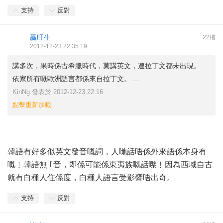
支持
反對
贏旺生
22樓
2012-12-23 22:35:19
講多次，果時係古希臘時代，莫講英文，連拉丁文都未出現。
依家所有嘅歐洲語言都係來自拉丁文。 ...
KinNg 發表於 2012-12-23 22:16
點擊重新加載
韓語有好多似英文發音嘅詞，人哋話唔係外來語係本身有
嘅﹗韓語無 f 音，即係可能係東夷族嘅話嚟﹗因為西域自古
就有白種人住係度，白種人語言受影響唔出奇。
支持
反對