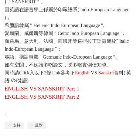
)
:
"
SANSKRIT
"，
因英語在語言學上係屬於印毆語系(
Indo-European Language
)，
希臘語
隷屬 "
Hellenic
Indo-European Language ",
愛爾蘭、威爾斯等隷屬 "
Celtic
Indo-European Language ",
而羅馬、意大利、法國、西班牙等這些拉丁語隷屬於"
Italic
Indo-European Language
"；
英語、德語隷屬 "
Germanic
Indo-European Language "。
如有空閒，不妨讀多
啲
論文，睇多
啲
實例便知曉。
同時請
Click入以下2
條
Link參考下
English
VS
Sanskrit
資料( 英
語 VS梵語)：
ENGLISH VS SANSKRIT
Part 1
ENGLISH VS SANSKRIT Part 2
.
支持
反對