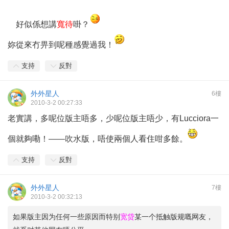
好似係想講
寬待
啩？
妳從來冇畀到呢種感覺過我！
支持
反對
外外星人
6樓
2010-3-2 00:27:33
老實講，多呢位版主唔多，少呢位版主唔少，有Lucciora一
個就夠嘞！——吹水版，唔使兩個人看住咁多餘。
支持
反對
外外星人
7樓
2010-3-2 00:32:13
如果版主因为任何一些原因而特别
宽贷
某一个抵触版规嘅网友，