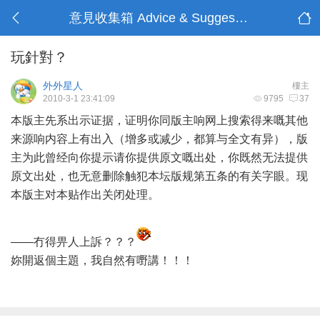
意見收集箱 Advice & Suggestions
玩針對？
外外星人
樓主
2010-3-1 23:41:09
9795
37
本版主先系出示证据，证明你同版主响网上搜索得来嘅其他
来源响内容上有出入（增多或减少，都算与全文有异），版
主为此曾经向你提示请你提供原文嘅出处，你既然无法提供
原文出处，也无意删除触犯本坛版规第五条的有关字眼。现
本版主对本贴作出关闭处理。
——冇得畀人上訴？？？
妳開返個主題，我自然有嘢講！！！