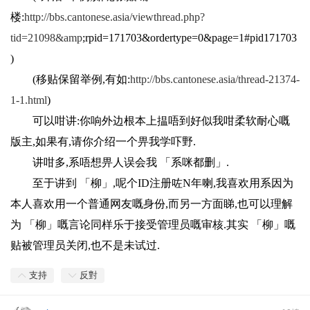
楼:
http://bbs.cantonese.asia/viewthread.php?
tid=21098&amp
;rpid=171703&ordertype=0&page=1#pid171703
)
(移贴保留举例,有如:
http://bbs.cantonese.asia/thread-21374-
1-1.html
)
可以咁讲
:
你响外边根本上揾唔到好似我咁柔软耐心嘅
版主
,
如果有
,
请你介绍一个畀我学吓野
.
讲咁多
,
系唔想畀人误会我
「
系咪都删
」.
至于讲到
「
柳
」,
呢个
ID
注册咗
N
年喇
,
我喜欢用系因为
本人喜欢用一个普通网友嘅身份
,
而另一方面睇
,
也可以理解
为
「
柳
」
嘅言论同样乐于接受管理员嘅审核
.
其实
「
柳
」
嘅
贴被管理员关闭
,
也不是未试过
.
支持
反對