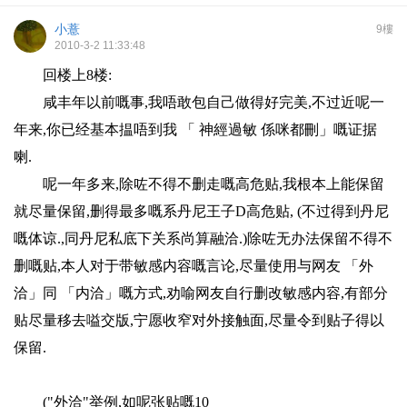
小薏
9樓
2010-3-2 11:33:48
回楼上8楼:
咸丰年以前嘅事
,
我唔敢包自己做得好完美
,
不过近呢一
年来
,
你已经基本揾唔到我
「
神經過敏
係咪都刪
」
嘅证据
喇
.
呢一年多来
,
除咗不得不删走嘅高危贴
,
我根本上能保留
就尽量保留
,
删得最多嘅系丹尼王子
D
高危贴
, (
不过得到丹尼
嘅体谅
.,
同丹尼私底下关系尚算融洽
.)
除咗无办法保留不得不
删嘅贴
,
本人对于带敏感内容嘅言论
,
尽量使用与网友
「
外
洽
」
同
「
内洽
」
嘅方式
,
劝喻网友自行删改敏感内容
,
有部分
贴尽量移去嗌交版
,
宁愿收窄对外接触面
,
尽量令到贴子得以
保留
.
("外洽"举例,如呢张贴嘅10