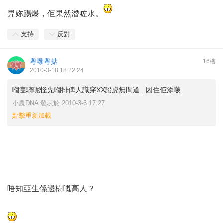
畀妳踢爆，佢果然潛咗水。
支持
反對
粵嚟粵掂
16樓
2010-3-18 18:22:24
嗰隻騎呢怪先嗰排俾人識穿XX證虎無間道...因住佢添啵.
小農DNA 發表於 2010-3-6 17:27
點擊重新加載
唔知亞生係邊樹嘅高人？