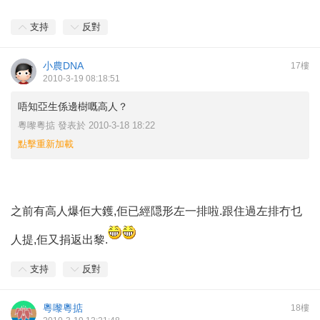
支持
反對
小農DNA
17樓
2010-3-19 08:18:51
唔知亞生係邊樹嘅高人？
粵嚟粵掂 發表於 2010-3-18 18:22
點擊重新加載
之前有高人爆佢大鑊,佢已經隠形左一排啦.跟住過左排冇乜
人提,佢又捐返出黎.
支持
反對
粵嚟粵掂
18樓