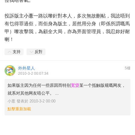
怪我唔客氣。
投訴版主
小薏
一路以嚟針對本人，多次無故刪帖，我諗唔到
有乜得罪過佢，而佢身為版主，居然用分身（即係所謂嘅馬
甲）嚟攻擊我，為顧全大局，亦為畀面管理員，我忍妳好耐
喇！
支持
反對
外外星人
5樓
2010-3-2 00:07:34
如果版主因为任何一些原因而特别
宽贷
某一个抵触版规嘅网友，
就系对其他网友唔公平。 ...
小薏 發表於 2010-3-2 00:00
點擊重新加載