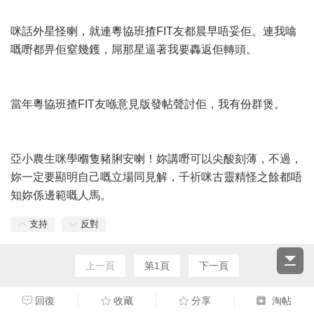
咪話外星怪喇，就連粵協班揸FIT友都晨早唔妥佢。連我噏
嘅嘢都畀佢窒幾鑊，屌那星逼著我要轟返佢轉頭。
當年粵協班揸FIT友喺意見版發帖聲討佢，我有份群煲。
亞小農生咪學嗰隻豬脷安喇！妳講嘢可以尖酸刻薄，不過，
妳一定要顯明自己嘅立場同見解，千祈咪古靈精怪之餘都唔
知妳係邊範嘅人馬。
支持
反對
上一頁
第1頁
下一頁
回復
收藏
分享
淘帖