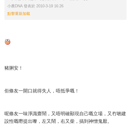
小農DNA 發表於 2010-3-19 16:26
點擊重新加載
豬脷安！
佢條友一開口就得失人，唔抵爭嘅！
呢條友一味淨識齋鬧，又唔明確顯現自己嘅立場，又冇啲建
設性嘅嘢提出嚟，左又鬧，右又柴，搞到神憎鬼厭。