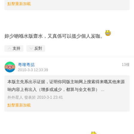
點擊重新加載
妳少啲喺水版齋水，又真係可以搵少個人岌咖。
支持
反對
粵嚟粵掂
13樓
2010-3-3 12:33:39
本版主先系出示证据，证明你同版主响网上搜索得来嘅其他来源
响内容上有出入（增多或减少，都算与全文有异） ...
外外星人 發表於 2010-3-1 23:41
點擊重新加載