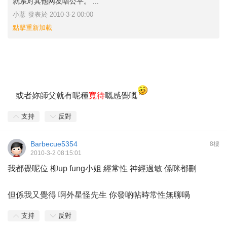
就系对其他网友唔公平。 ...
小薏 發表於 2010-3-2 00:00
點擊重新加載
或者妳師父就有呢種
寬待
嘅感覺嘅
支持
反對
Barbecue5354
8樓
2010-3-2 08:15:01
我都覺呢位 柳up fung小姐 經常性 神經過敏 係咪都刪
但係我又覺得 啊外星怪先生 你發啲帖時常性無聊喎
支持
反對