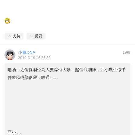
支持
反對
小農DNA
19樓
2010-3-19 16:26:38
喺喎，之但係嗰位高人要爆佢大鑊，起佢底嗰陣，亞小農生似乎
仲未喺樹顯影啵，唔通......
亞小 ...