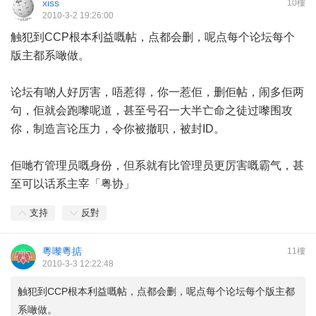
xiss
10樓
2010-3-2 19:26:00
触犯到CCP根本利益嘅帖，点都会删，呢点每个论坛每个
版主都系噉做。
论坛有啲人好厉害，唔惹得，你一惹佢，删佢帖，闹多佢两
句，佢就会跑嚟呢道，甚至号召一大半亡命之徒过嚟围攻
你，制造言论压力，令你被撤职，被封ID。
佢哋冇管理员嘅身份，但系就有比管理员更厉害嘅霸气，甚
至可以话系主宰「粤协」
支持
反對
粵嚟粵掂
11樓
2010-3-3 12:22:48
触犯到CCP根本利益嘅帖，点都会删，呢点每个论坛每个版主都
系噉做。