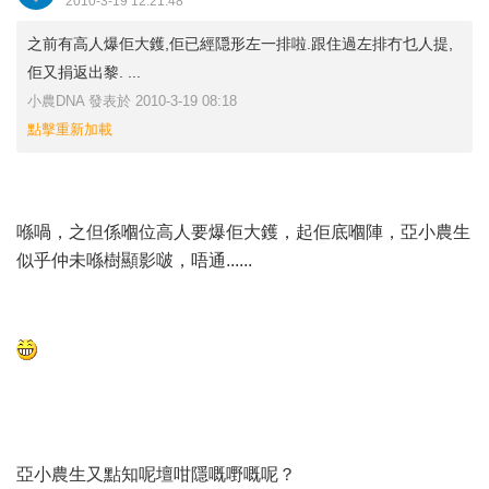
2010-3-19 12:21:48
之前有高人爆佢大鑊,佢已經隠形左一排啦.跟住過左排冇乜人提,
佢又捐返出黎. ...
小農DNA 發表於 2010-3-19 08:18
點擊重新加載
喺喎，之但係嗰位高人要爆佢大鑊，起佢底嗰陣，亞小農生
似乎仲未喺樹顯影啵，唔通......
亞小農生又點知呢壇咁隱嘅嘢嘅呢？