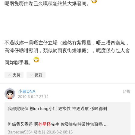
呢兩隻嘢由嚟已久嘅積怨終於大爆發喇。
不過以妳一貫嘅左仔立場（雖然冇紫鳳凰，唔三唔四蠢魚，
高涼仔啲咁顯明，類似於雨夜街燈嗰庭），呢度係冇乜人會
同妳聯手嘅。
支持
反對
小農DNA
14樓
2010-3-6 17:27:14
我都覺呢位 柳up fung小姐 經常性 神經過敏 係咪都刪
但係我又覺得 啊
外星怪
先生 你發啲帖時常性無聊喎 ...
Barbecue5354 發表於 2010-3-2 08:15