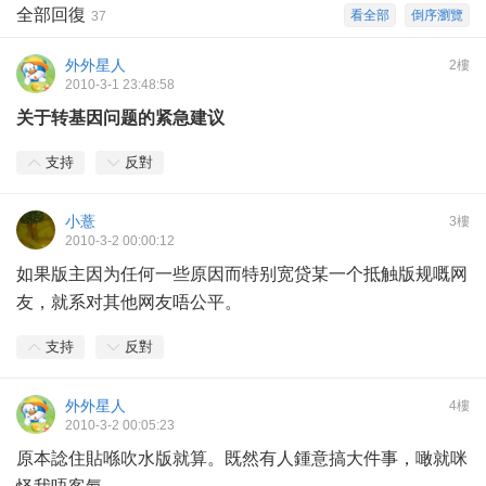
全部回復
看全部
倒序瀏覽
37
外外星人
2樓
2010-3-1 23:48:58
关于转基因问题的紧急建议
支持
反對
小薏
3樓
2010-3-2 00:00:12
如果版主因为任何一些原因而特别宽贷某一个抵触版规嘅网
友，就系对其他网友唔公平。
支持
反對
外外星人
4樓
2010-3-2 00:05:23
原本諗住貼喺吹水版就算。既然有人鍾意搞大件事，噉就咪