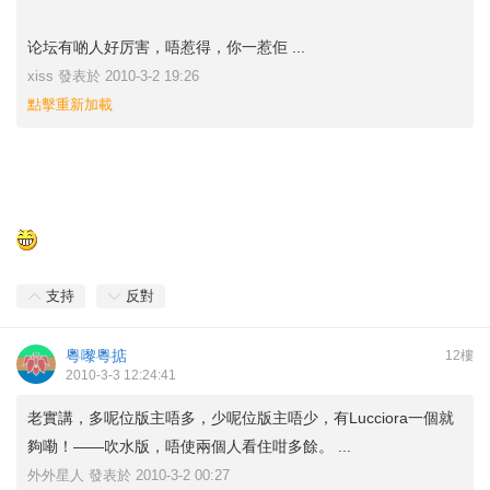
论坛有啲人好厉害，唔惹得，你一惹佢 ...
xiss 發表於 2010-3-2 19:26
點擊重新加載
支持
反對
粵嚟粵掂
12樓
2010-3-3 12:24:41
老實講，多呢位版主唔多，少呢位版主唔少，有Lucciora一個就
夠嘞！——吹水版，唔使兩個人看住咁多餘。 ...
外外星人 發表於 2010-3-2 00:27