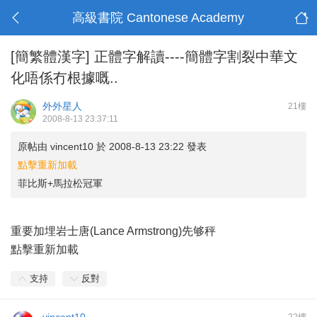
高級書院 Cantonese Academy
[簡繁體漢字]
正體字解讀----簡體字割裂中華文
化唔係冇根據嘅..
外外星人
21樓
2008-8-13 23:37:11
原帖由
vincent10
於 2008-8-13 23:22 發表
點擊重新加載
菲比斯+馬拉松冠軍
重要加埋岩士唐(Lance Armstrong)先够秤
點擊重新加載
支持
反對