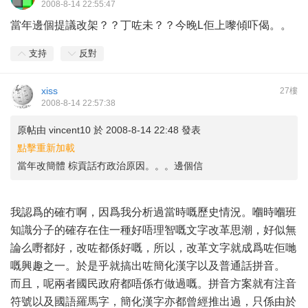
2008-8-14 22:55:47
當年邊個提議改架？？丁咗未？？今晚L佢上嚟傾吓偈。。
支持
反對
xiss
27樓
2008-8-14 22:57:38
原帖由
vincent10
於 2008-8-14 22:48 發表
點擊重新加載
當年改簡體 棕貢話冇政治原因。。。邊個信
我認爲的確冇啊，因爲我分析過當時嘅歷史情況。嗰時嗰班
知識分子的確存在住一種好唔理智嘅文字改革思潮，好似無
論么嘢都好，改咗都係好嘅，所以，改革文字就成爲咗佢哋
嘅興趣之一。於是乎就搞出咗簡化漢字以及普通話拼音。
而且，呢兩者國民政府都唔係冇做過嘅。拼音方案就有注音
符號以及國語羅馬字，簡化漢字亦都曾經推出過，只係由於