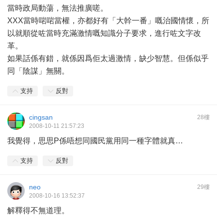
當時政局動蕩，無法推廣嗟。
XXX當時啱啱當權，亦都好有「大幹一番」嘅治國情懷，所
以就順從咗當時充滿激情嘅知識分子要求，進行咗文字改
革。
如果話係有錯，就係因爲佢太過激情，缺少智慧。但係似乎
同「陰謀」無關。
支持
反對
cingsan
28樓
2008-10-11 21:57:23
我覺得，思思P係唔想同國民黨用同一種字體就真…
支持
反對
neo
29樓
2008-10-16 13:52:37
解釋得不無道理。