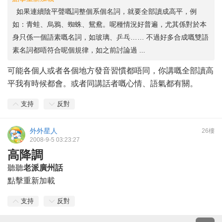
如果連續陰平聲嘅詞整個系個名詞，就要全部讀成高平，例
如：青蛙、烏鴉、蜘蛛、鴛鴦。呢種情況好普遍，尤其係對於本
身只係一個語素嘅名詞，如玻璃、乒乓…… 不過好多合成嘅雙語
素名詞都唔符合呢個規律，如之前討論過 ...
可能各個人或者各個地方發音習慣都唔同，你講嘅全部讀高
平我有時候都會。或者同講話者嘅心情、語氣都有關。
支持
反對
外外星人
26樓
2008-9-5 03:23:27
高降調
聽聽
老派廣州話
點擊重新加載
支持
反對