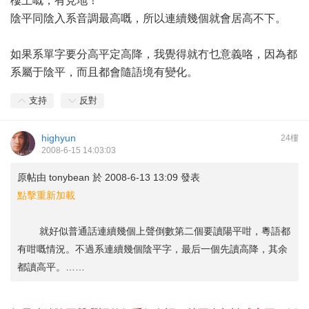
樓上嘅，有見地！
陰平同陰入系音調最高嘅，所以連續幾個就會居高不下。
如果系單字要分高平定高降，我覺得就冇乜意義咯，因為都
系屬于陰平，而且都會隨語境有變化。
支持
反對
highyun
24樓
2008-6-15 14:03:03
原帖由
tonybean
於 2008-6-13 13:09 發表
點擊重新加載
就好似普通話連續幾個上聲倒數第二個要讀陽平咁，粵語都
有咁嘅情況。不過系連續幾個陰平字，最后一個先讀高降，其余
都讀高平。……