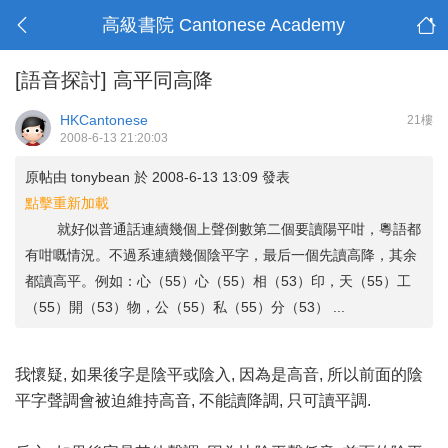
高級書院 Cantonese Academy
[語音探討]
高平同高降
HKCantonese
21樓
2008-6-13 21:20:03
原帖由
tonybean
於 2008-6-13 13:09 發表
點擊重新加載
就好似普通話連續幾個上聲倒數第二個要讀陽平咁，粵語都
有咁嘅情況。不過系連續幾個陰平字，最后一個先讀高降，其余
都讀高平。例如：心（55）心（55）相（53）印，天（55）工
（55）開（53）物，公（55）私（55）分（53） ...
我懷疑, 如果後字是陰平或陰入, 因為是高音, 所以前面的陰
平字聲調會被迫維持高音, 不能讀降調, 只可讀平調.