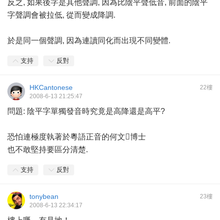
反之, 如果後字是其他聲調, 因為比陰平聲低音, 前面的陰平
字聲調會被拉低, 從而變成降調.
於是同一個聲調, 因為連讀同化而出現不同變體.
支持
反對
HKCantonese
22樓
2008-6-13 21:25:47
問題: 陰平字單獨發音時究竟是高降還是高平?
恐怕連極度執著於粵語正音的何文博士
也不敢堅持要區分清楚.
支持
反對
tonybean
23樓
2008-6-13 22:34:17