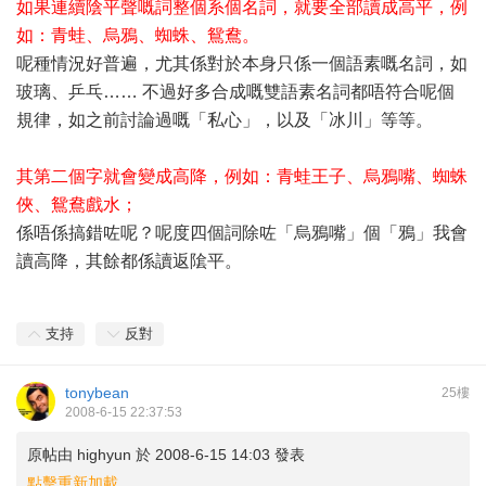
如果連續陰平聲嘅詞整個系個名詞，就要全部讀成高平，例
如：青蛙、烏鴉、蜘蛛、鴛鴦。
呢種情況好普遍，尤其係對於本身只係一個語素嘅名詞，如
玻璃、乒乓…… 不過好多合成嘅雙語素名詞都唔符合呢個
規律，如之前討論過嘅「私心」，以及「冰川」等等。
其第二個字就會變成高降，例如：青蛙王子、烏鴉嘴、蜘蛛
俠、鴛鴦戲水；
係唔係搞錯咗呢？呢度四個詞除咗「烏鴉嘴」個「鴉」我會
讀高降，其餘都係讀返隂平。
支持
反對
tonybean
25樓
2008-6-15 22:37:53
原帖由
highyun
於 2008-6-15 14:03 發表
點擊重新加載