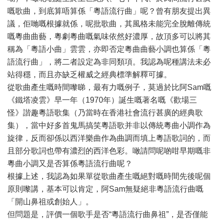
嘅歌曲，到底算唔算係「粵語流行曲」呢？曾有朋友提出異
議，佢哋嘅根據就係，呢批歌曲，其風格未能完全脫離傳統
嘅粵曲曲藝，粵劇粵曲嘅氣味依然好濃厚，故頂多可以將其
稱為「粵語小曲」雲雲，亦即否定粵曲曲藝小調也算係「粵
語流行曲」，將二者設定為非同類項。我認為呢種講法未必
站得穩，而且亦缺乏權威之經典標準解釋可據。
從歌曲產生嘅時間嚟睇，最有力嘅例子，莫過於比阿Sam嘅
《鐵塔凌雲》早一年（1970年）誕生嘅著名嘅《歡場三
怪》諧趣粵語歌集（乃當時在香港社會流行甚廣的經典歌
集），當中好多首鬼馬搞笑粵語歌并非以傳統粵曲小調作為
旋律，反而卻係以西洋樂曲作為曲調而填上粵語歌詞的，而
且部分歌詞也帶有濃烈的西洋色彩。噉請問呢啲咁早期嘅非
粵曲小調又是否算係粵語流行曲呢？
根據上述，我認為如果單從歌曲產生嘅絕對嘅時間先後呢個
原則嚟講，基本可以肯定，阿Sam無疑絕非粵語流行曲嘅
「開山鼻祖或創始人」。
但問題是，評價一個歌手是否“粵語流行曲鼻祖”，是否僅能