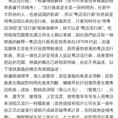
「粵語流行曲」？根據傳統解釋（至今尚未發現有權威的標
準典據可供稽考），“流行曲就是在某一段時間內，社群中
大部份的人，也會認識的歌曲”，所以“粵語流行曲”自然就是
用粵語唱出來的流行曲。就廣義而言，只要同時符合“用粵
語演唱”及“流行曲”呢兩個條件，就可以是“粵語流行曲”。然
而呢個范圍實在廣泛得令人難以掌握，因此我們姑且取一個
狹義的解釋---粵語流行曲就是指香港自1970年代起，由蓮
花樂隊主音歌手許冠傑帶動潮流，因而蓬勃發展的粵語流行
歌曲。而這一個也正好是很多人提起粵語流行曲，就會實時
想起的范圍。狹義的概念已經相當明確，在此不再論述。以
下僅就廣義的概念再展開論述：
根據呢個標準，個人就覺得，若從廣義的角度去理解，從歌
曲產生嘅絕對時間先後來判斷，嗰啲早於許冠傑而產生嘅粵
語歌曲，諸如：鄭錦昌演唱《唐山大兄》、《鴛鴦江》，呂
奇、蕭芳芳、陳寶珠、上官流雲、鄧寄塵等等等等人用粵語
來演唱又流行一時嘅歌曲（當然係指有唱片公司在某一個年
份正式出版發行過唱片或錄音磁帶來計算，否則就無從稽考
嘞），噉呢啲誕生於上世紀六、七十年代、於民間流行甚廣