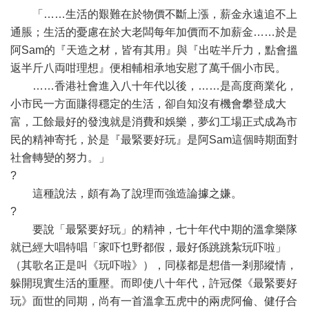
「……生活的艱難在於物價不斷上漲，薪金永遠追不上
通脹；生活的憂慮在於大老闆每年加價而不加薪金……於是
阿Sam的『天造之材，皆有其用』與『出咗半斤力，點會搵
返半斤八両咁理想』便相輔相承地安慰了萬千個小市民。
……香港社會進入八十年代以後，……是高度商業化，
小市民一方面賺得穩定的生活，卻自知沒有機會攀登成大
富，工餘最好的發洩就是消費和娛樂，夢幻工場正式成為市
民的精神寄托，於是『最緊要好玩』是阿Sam這個時期面對
社會轉變的努力。」
?
這種說法，頗有為了說理而強造論據之嫌。
?
要說「最緊要好玩」的精神，七十年代中期的溫拿樂隊
就已經大唱特唱「家吓乜野都假，最好係跳跳紮玩吓啦」
（其歌名正是叫《玩吓啦》），同樣都是想借一剎那縱情，
躲開現實生活的重壓。而即使八十年代，許冠傑《最緊要好
玩》面世的同期，尚有一首溫拿五虎中的兩虎阿倫、健仔合