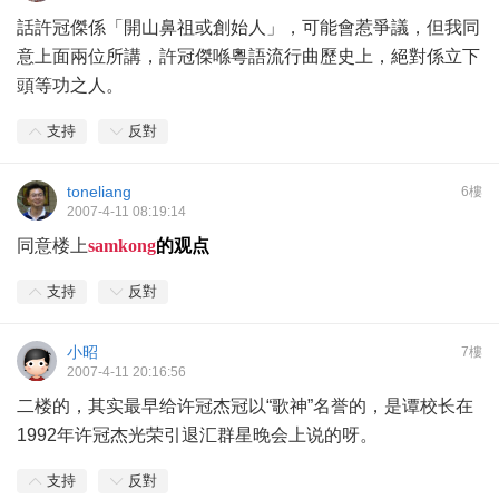
話許冠傑係「開山鼻祖或創始人」，可能會惹爭議，但我同
意上面兩位所講，許冠傑喺粵語流行曲歷史上，絕對係立下
頭等功之人。
支持
反對
toneliang
6樓
2007-4-11 08:19:14
同意楼上
samkong
的观点
支持
反對
小昭
7樓
2007-4-11 20:16:56
二楼的，其实最早给许冠杰冠以“歌神”名誉的，是谭校长在
1992年许冠杰光荣引退汇群星晚会上说的呀。
支持
反對