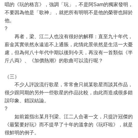
唱的《玩的格言》，強調「玩」，不是阿Sam的獨家發明，
不要因為他是「歌神」，就把所有明明不是他的榮譽也歸於
他。
?
再者，梁、江二人也沒有很好的解釋：直至九十年代，
薪金其實依然永遠追不上通脹，此情此景依然是生活一大憂
慮，但為何八十年代中期以後到今天，再沒有一首類似《半
斤八両》、《加價熱潮》的歌曲可以流行呢？
（三）
不少人評說流行歌星，常常會只就某歌星而談其作品，
很少跟同期的另外一些歌星的作品比較，由此而造成很多錯
誤印象、錯誤結論。
?
如前篇指出某月刊梁、江二人合著一文，只提許冠傑的
《最緊要好玩》而不提早了十年的溫拿的《玩吓啦》，就是
很鮮明的例子。