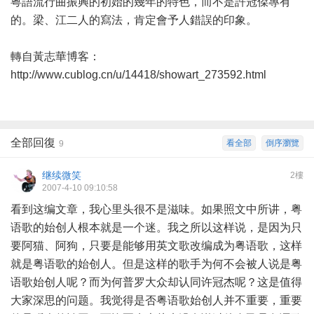
粵語流行曲振興的初始的幾年的特色，而不是許冠傑專有
的。梁、江二人的寫法，肯定會予人錯誤的印象。
轉自黃志華博客：
http://www.cublog.cn/u/14418/showart_273592.html
全部回復
看全部
倒序瀏覽
9
继续微笑
2樓
2007-4-10 09:10:58
看到这编文章，我心里头很不是滋味。如果照文中所讲，粤
语歌的始创人根本就是一个迷。我之所以这样说，是因为只
要阿猫、阿狗，只要是能够用英文歌改编成为粤语歌，这样
就是粤语歌的始创人。但是这样的歌手为何不会被人说是粤
语歌始创人呢？而为何普罗大众却认同许冠杰呢？这是值得
大家深思的问题。我觉得是否粤语歌始创人并不重要，重要