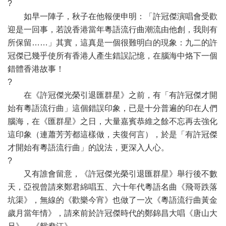
?
如早一陣子，秋子在他報便申明：「許冠傑演唱會受歡
迎是一回事，若說香港當年粵語流行曲潮流由他創，我則有
所保留……」其實，這真是一個很難明白的現象：九二的許
冠傑已幾乎使所有香港人產生錯誤記憶，在腦海中烙下一個
錯體香港故事！
?
在《許冠傑光榮引退匯群星》之前，有「有許冠傑才開
始有粵語流行曲」這個錯誤印象，已是十分普遍的印在人們
腦海，在《匯群星》之日，大量嘉賓恭維之餘不忘再去強化
這印象（連蕭芳芳都這樣做，夫復何言），於是「有許冠傑
才開始有粵語流行曲」的說法，更深入人心。
?
又有誰會留意，《許冠傑光榮引退匯群星》舉行後不數
天，亞視曾請來鄭君綿唱五、六十年代粵語名曲《飛哥跌落
坑渠》，無線的《歡樂今宵》也做了一次《粵語流行曲黃金
歲月當年情》，請來前於許冠傑時代的鄭錦昌大唱《唐山大