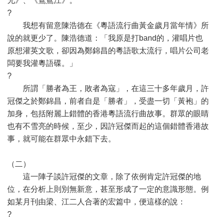
兄》、《鴛鴦江》。
?
我想有留意陳浩德在《粵語流行曲黃金歲月當年情》所
說的就更少了。陳浩德道：「我原是打band的，灌唱片也
原想灌英文歌，卻因為鄭錦昌的粵語歌太流行，唱片公司老
闆要我灌粵語碟。」
?
所謂「勝者為王，敗者為寇」，在這三十多年歲月，許
冠傑之於鄭錦昌，前者自是「勝者」，受盡一切「黃袍」的
加身，包括附麗上錯體的香港粵語流行曲故事。群眾的眼睛
也有不雪亮的時候，至少，因許冠傑而起的這個錯體香港故
事，就可能在群眾中永錯下去。
（二）
這一陣子談許冠傑的文章，除了依例肯定許冠傑的地
位，在分析上則別無新意，甚至形成了一定的意識形態。例
如某月刊由梁、江二人合著的宏篇中，便這樣的說：
?