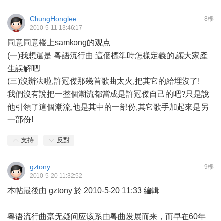
ChungHonglee
8樓
2010-5-11 13:46:17
同意同意楼上samkong的观点
(一)我想還是 粵語流行曲 這個標準時怎樣定義的,讓大家產
生誤解吧!
(三)沒辦法啦,許冠傑那幾首歌曲太火,把其它的給埋沒了!
我們沒有說把一整個潮流都當成是許冠傑自己的吧?只是說
他引領了這個潮流,他是其中的一部份,其它歌手加起來是另
一部份!
支持
反對
gztony
9樓
2010-5-20 11:32:52
本帖最後由 gztony 於 2010-5-20 11:33 編輯
粤语流行曲毫无疑问应该系由粤曲发展而来，而早在60年