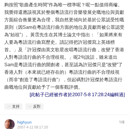
夠按照“歌曲產生時間”作為唯一標準呢？呢一點值得商榷。
我覺得還應該視其於整個粵語流行音樂發展史嘅地位與貢獻
方面綜合衡量更為合理，我自然更傾向於基於公眾認受性嘅
原則（因Sam在粵語流行曲方面的地位及貢獻而被公眾認受
為“始祖”）。黃霑先生在其博士論文中指出：「如果將來有
人要為粵語流行曲寫歷史。請記得把許冠傑寫上英雄榜
首。」及「許冠傑由英文歌星改唱粵語流行曲，改變了香港
人對粵語流行曲的不合理歧視。」呢2句說話，雖未道出
Sam是粵語流行曲的開創者，甚至認為許冠傑只是“改變”了
香港人對（本來就已經存在的）粵語流行曲的不合理歧視
（而非“創造了粵語流行曲”），但起碼對許冠傑於粵語流行
曲嘅地位與貢獻給予了一個客觀評價。
[此帖子已經被作者於2007-5-8 17:28:24編輯過]
支持
反對
highyun
5樓
2007-4-11 08:17:20