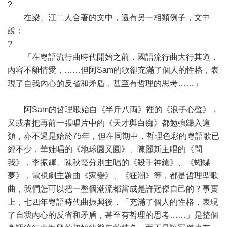
?
在梁、江二人合著的文中，還有另一相類例子，文中
說：
?
「在粵語流行曲時代開始之前，國語流行曲大行其道，
內容不離情愛，……但阿Sam的歌卻充滿了個人的性格，表
現了自我內心的反省和矛盾，甚至有哲理的思考……」
阿Sam的哲理歌始自《半斤八両》裡的《浪子心聲》，
又或者把再前一張唱片中的《天才與白痴》都勉強歸入這
類，亦不過是始於75年，但在同期中，哲理色彩的粵語歌已
經不少，華娃唱的《地球圓又圓》、陳麗斯主唱的《問
我》，李振輝、陳秋霞分別主唱的《殺手神鎗》、《蝴蝶
夢》，電視劇主題曲《家變》、《狂潮》等，都是哲理型歌
曲，我們怎可以把一整個潮流都當成是許冠傑自己的？事實
上，七四年粵語時代曲振興後，「充滿了個人的性格，表現
了自我內心的反省和矛盾，甚至有哲理的思考……」是整個