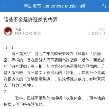
粵語歌室 Cantonese Music Hall
這些不全是許冠傑的功勞
淋直
樓主
2007-4-10 05:56:13
6860
9
（一）
這三篇文字，是九二年的時候發表在《成報》「歌與
樂」專欄的，旨在提醒人們不要因為許冠傑「退休」而掀起
的「敬神運動」中，把一切功業都視為是屬於許冠傑的。只
是人微言輕，這三篇文字裡提到的「錯案」，其實至今還成
為很多人的「香港樂壇常識」。以訛傳訛的威力，有時真讓
人「無力正乾坤」。
?
「歌神」已經準備到外地繼續「收退休金」，而本地的
傳媒，仍不時在談論他。