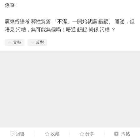
係囉﹗
廣東俗語考 釋性質篇 「不潔」一開始就講 齷齪、 邋遢，但
唔見 污糟，無可能無個喎﹗唔通 齷齪 就係 污糟 ？
支持
反對
回復
收藏
分享
淘帖