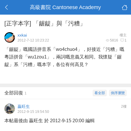
高級書院 Cantonese Academy
[正字本字]
「龌龊」與「污糟」
xxkai
樓主
2012-7-12 10:23:22
5816
1
「龌龊」嘅國語拼音系「wo4chuo4」，好接近「污糟」嘅
粵語拼音「wu1zou1」，兩詞嘅意義又相同。我懷疑「龌
龊」系「污糟」嘅本字，各位有何高見？
全部回復
看全部
倒序瀏覽
1
贏旺生
2樓
2012-9-15 19:54:50
本帖最後由 贏旺生 於 2012-9-15 20:00 編輯