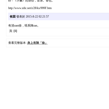
馟 - 《字彙》陀胡切，音涂。香也。
http://www.zdic.net/z/28/kx/999F.htm
攸固
發表於 2015-8-22 02:21:57
有浸zam徐，唔系陣zan。
頁:
[1]
查看完整版本:
身上有陣「徐」