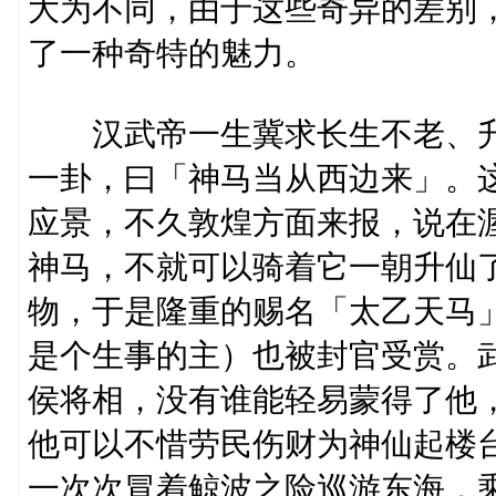
大为不同，由于这些奇异的差别
了一种奇特的魅力。
汉武帝一生冀求长生不老、升
一卦，曰「神马当从西边来」。
应景，不久敦煌方面来报，说在
神马，不就可以骑着它一朝升仙
物，于是隆重的赐名「太乙天马
是个生事的主）也被封官受赏。武
侯将相，没有谁能轻易蒙得了他
他可以不惜劳民伤财为神仙起楼
一次次冒着鲸波之险巡游东海，