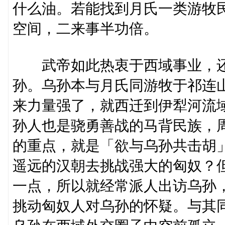
什么油。若能找到月氏一类游牧
空间，二来事半功倍。
武帝如此热衷于西域事业，还
孙。乌孙本与月氏同游牧于祁连
来力量强了，就西迁到伊犁河流
孙人也是骁勇善战的马背民族，
的重点，就是「欲与乌孙共击胡
遥远的汉朝去挑战强大的匈奴？
一点，所以就经常派人出访乌孙
挑动匈奴人对乌孙的怀疑。与其