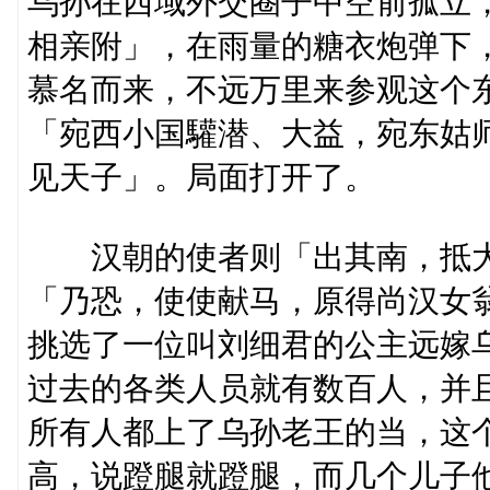
乌孙在西域外交圈子中空前孤立
相亲附」，在雨量的糖衣炮弹下
慕名而来，不远万里来参观这个
「宛西小国驩潜、大益，宛东姑
见天子」。局面打开了。
汉朝的使者则「出其南，抵大
「乃恐，使使献马，原得尚汉女
挑选了一位叫刘细君的公主远嫁
过去的各类人员就有数百人，并
所有人都上了乌孙老王的当，这
高，说蹬腿就蹬腿，而几个儿子