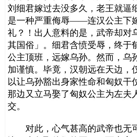
刘细君嫁过去没多久，老王就逼
是一种严重侮辱——连汉公主下
礼？！出人意料的是，武帝却对
其国俗」。细君含愤受辱，终于
公主顶班，远嫁乌孙。然而，乌
加谨慎。毕竟，汉朝远在天边，
以让乌孙豁出身家性命和匈奴干
那边又立马娶了匈奴公主为左夫
交。
对此，心气甚高的武帝也无可