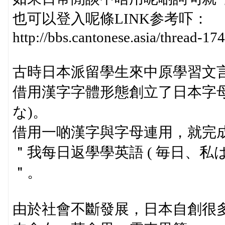
也可以登入呢條LINK参考吓：
http://bbs.cantonese.asia/thread-17
古時日本派留學生來中原學習文
借用漢字字體形態創立了日本字母
な)。
借用一啲漢字與字母連用，就完
＂我每日返學學英語 ( 毎日、私
＂。
由於社會不斷發展，日本自創很