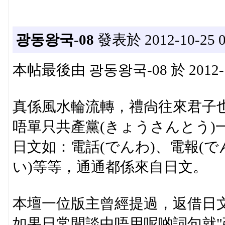
광동왕국-08
發表於 2012-10-25 0
本帖最後由 광동왕국-08 於 2012-11
真係風水輪流轉，禮尙往來君子
唔單只共產黨(きょうさんとう)
日文如：電話(でんわ)、電報(で
い)等等，通通都係來自日文。
本壇一位版主曾經提過，返借日文
如果日常閒談中唔用呢啲詞句就"